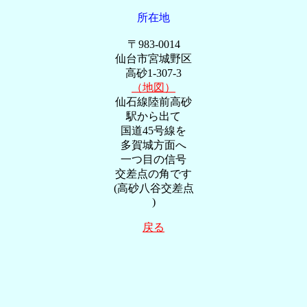
所在地
〒983-0014
仙台市宮城野区
高砂1-307-3
（地図）
仙石線陸前高砂
駅から出て
国道45号線を
多賀城方面へ
一つ目の信号
交差点の角です
(高砂八谷交差点
)
戻る